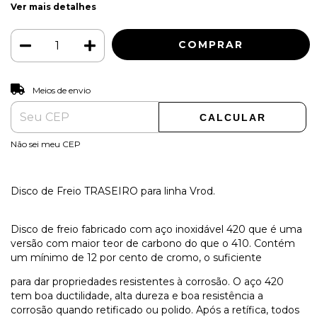
Ver mais detalhes
ALTERAR CEP
Entregas para o CEP:
Meios de envio
CALCULAR
Não sei meu CEP
Disco de Freio TRASEIRO para linha Vrod.
Disco de freio fabricado com aço inoxidável 420 que é uma
versão com maior teor de carbono do que o 410. Contém
um mínimo de 12 por cento de cromo, o suficiente
para dar propriedades resistentes à corrosão. O aço 420
tem boa ductilidade, alta dureza e boa resistência a
corrosão quando retificado ou polido. Após a retífica, todos