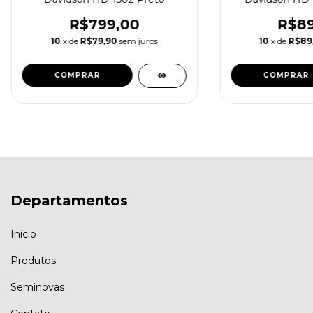
R$799,00
R$89
10
x de
R$79,90
sem juros
10
x de
R$89
Departamentos
Início
Produtos
Seminovas