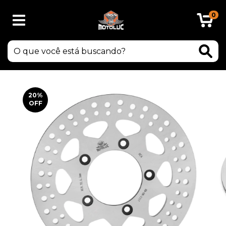
0
20
%
OFF