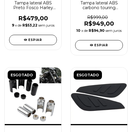
Tampa lateral ABS
Tampa lateral ABS
Preto Fosco Harley
carbono touring
Davidson Dyna 06-17
2009+
R$479,00
R$999,00
R$949,00
9
x de
R$53,22
sem juros
10
x de
R$94,90
sem juros
ESPIAR
ESPIAR
ESGOTADO
ESGOTADO