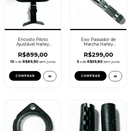
Encosto Piloto
Eixo Passador de
Ajustável Harley
Marcha Harley
Davidson Touring 97-
Davidson Touring 2017
24 mod2
a 2024
R$899,00
R$299,00
10
x de
R$89,90
sem juros
5
x de
R$59,80
sem juros