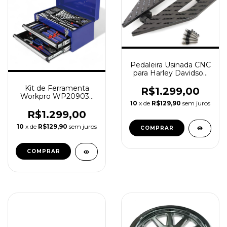
Pedaleira Usinada CNC
para Harley Davidson
Touring e Softail
Kit de Ferramenta
R$1.299,00
Workpro WP209033
10
x de
R$129,90
sem juros
239 peças
R$1.299,00
10
x de
R$129,90
sem juros