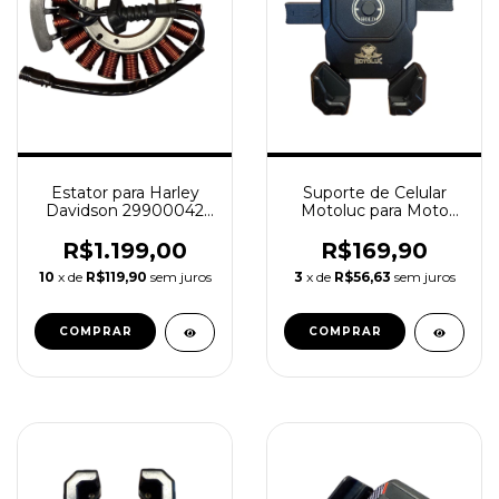
Estator para Harley
Suporte de Celular
Davidson 29900042
Motoluc para Moto
Softail Touring 18-24
modelo MTL11-S2-C1
R$1.199,00
R$169,90
10
x de
R$119,90
sem juros
3
x de
R$56,63
sem juros