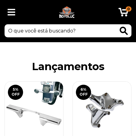
0
Lançamentos
5
%
6
%
OFF
OFF