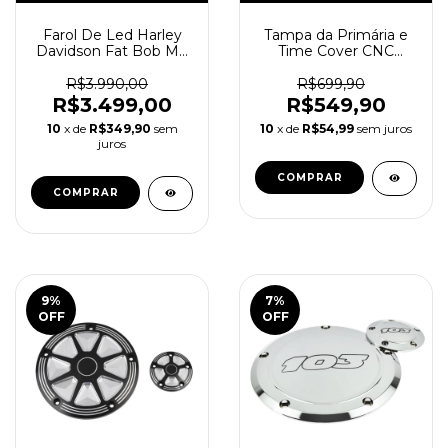
Farol De Led Harley
Tampa da Primária e
Davidson Fat Bob M8
Time Cover CNC
Ultra Forte
Harley Davidson
Sportster
R$3.990,00
R$699,90
R$3.499,00
R$549,90
10
x de
R$349,90
sem
10
x de
R$54,99
sem juros
juros
9
%
7
%
OFF
OFF