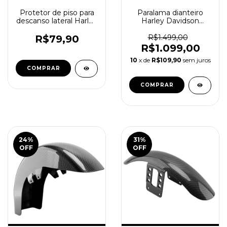
Protetor de piso para
Paralama dianteiro
descanso lateral Harley
Harley Davidson
Davidson
Sportster Carbon
Largo
R$79,90
R$1.499,00
R$1.099,00
10
x de
R$109,90
sem juros
24
%
31
%
OFF
OFF