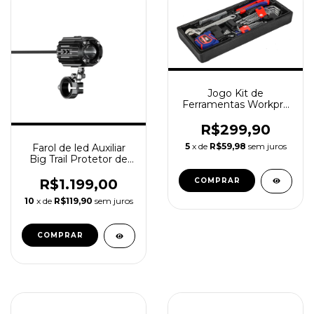
Jogo Kit de
Ferramentas Workpro
WP209048 Allen Torx
31 pcs
R$299,90
5
x de
R$59,98
sem juros
Farol de led Auxiliar
Big Trail Protetor de
Carenagem MTLK10
R$1.199,00
10
x de
R$119,90
sem juros