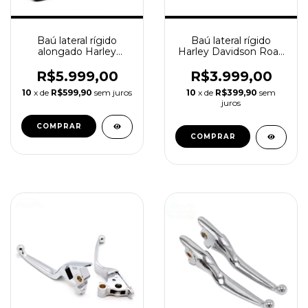
Baú lateral rígido
Baú lateral rígido
alongado Harley
Harley Davidson Road
Davidson 14+ Touring
King 14+ Touring Com
Com alto Falantes
alto Falantes
R$5.999,00
R$3.999,00
10
x de
R$599,90
sem juros
10
x de
R$399,90
sem
juros