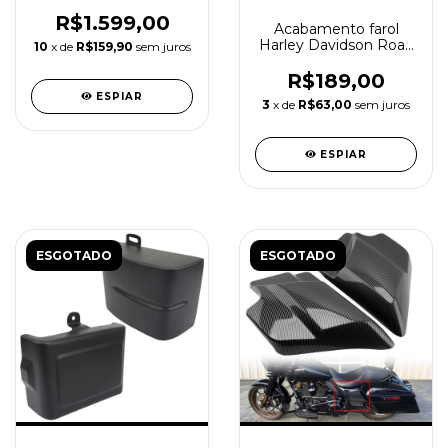
motor M8 em
alumínio
R$1.599,00
Acabamento farol
Harley Davidson Road
10
x de
R$159,90
sem juros
Glide 15-24
R$189,00
ESPIAR
3
x de
R$63,00
sem juros
ESPIAR
ESGOTADO
ESGOTADO