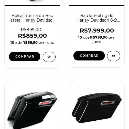
Bolsa interna do Baú
Baú lateral rígido
lateral Harley Davidson
Harley Davidson 6x9
Touring 1999-2013
Road Glide CVO 2023+
Com alto Falantes
R$899,00
R$7.999,00
R$859,00
10
x de
R$799,90
sem
juros
10
x de
R$85,90
sem juros