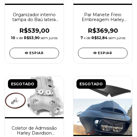
Organizador interno
Par Manete Freio
tampa do Baú lateral
Embreagem Harley
Harley Davidson
Davidson Softail 18-24
BLK
R$539,00
R$369,90
10
x de
R$53,90
sem juros
7
x de
R$52,84
sem juros
ESPIAR
ESPIAR
ESGOTADO
ESGOTADO
Coletor de Admisisão
Harley Davidson