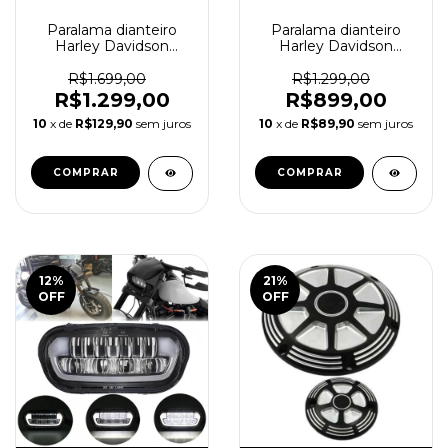
Paralama dianteiro
Paralama dianteiro
Harley Davidson
Harley Davidson
Touring 1989 a 2013
Sportster Carbon
R$1.699,00
R$1.299,00
R$1.299,00
R$899,00
10
x de
R$129,90
sem juros
10
x de
R$89,90
sem juros
12
%
21
%
OFF
OFF