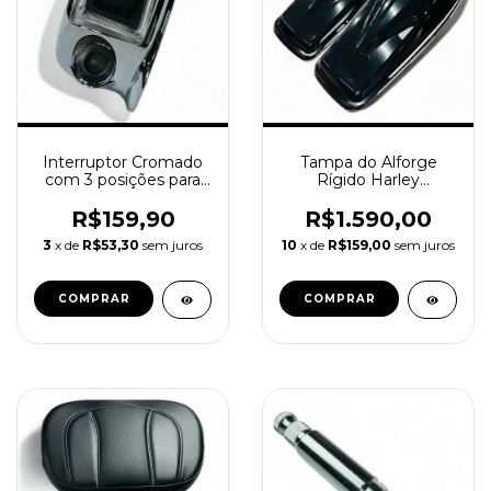
Interruptor Cromado
Tampa do Alforge
com 3 posições para
Rígido Harley
Harley Davidson
Davidson Touring 14-
24 6,5
R$159,90
R$1.590,00
3
x de
R$53,30
sem juros
10
x de
R$159,00
sem juros