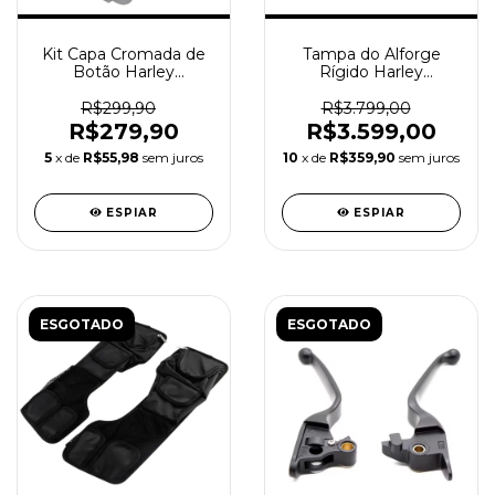
Kit Capa Cromada de
Tampa do Alforge
Botão Harley
Rígido Harley
Davidson Softail
Davidson Touring 23+
6x9
R$299,90
R$3.799,00
R$279,90
R$3.599,00
5
x de
R$55,98
sem juros
10
x de
R$359,90
sem juros
ESPIAR
ESPIAR
ESGOTADO
ESGOTADO