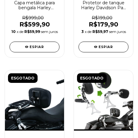
Capa metálica para
Protetor de tanque
bengala Harley
Harley Davidson Pan
Davidson Breakout
America
2018+
R$999,00
R$199,00
R$599,90
R$179,90
10
x de
R$59,99
sem juros
3
x de
R$59,97
sem juros
ESPIAR
ESPIAR
ESGOTADO
ESGOTADO