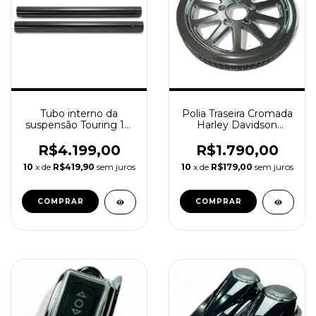
Tubo interno da
Polia Traseira Cromada
suspensão Touring 17-
Harley Davidson
24 preto 45500341
Sportster 2007 a 2020
R$4.199,00
R$1.790,00
10
x de
R$419,90
sem juros
10
x de
R$179,00
sem juros