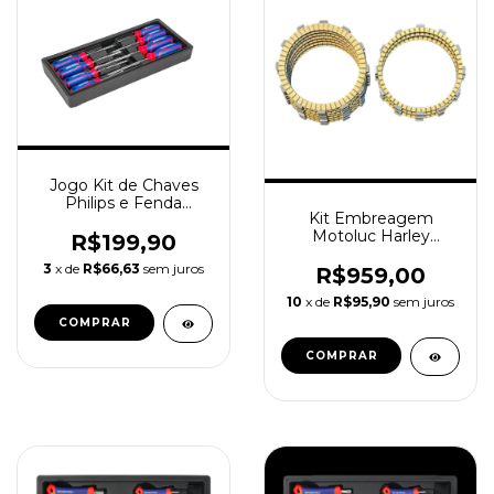
Jogo Kit de Chaves
Philips e Fenda
Kit Embreagem
Workpro WP209047 8
Motoluc Harley
pcs
R$199,90
Davidson M8 107 114
3
x de
R$66,63
sem juros
M8
R$959,00
10
x de
R$95,90
sem juros