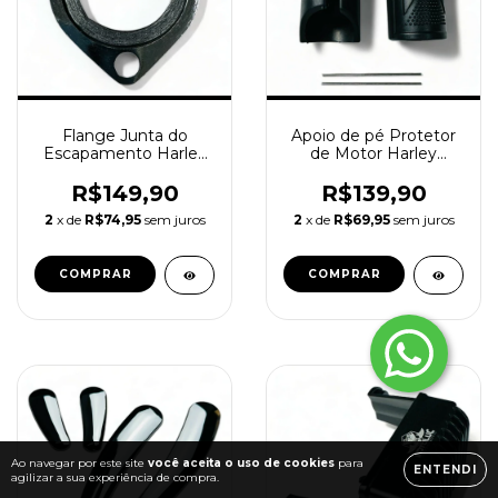
Flange Junta do
Apoio de pé Protetor
Escapamento Harley
de Motor Harley
Davidson 45700009
Davidson tradicional
R$149,90
R$139,90
2
x de
R$74,95
sem juros
2
x de
R$69,95
sem juros
Ao navegar por este site
você aceita o uso de cookies
para
ENTENDI
agilizar a sua experiência de compra.