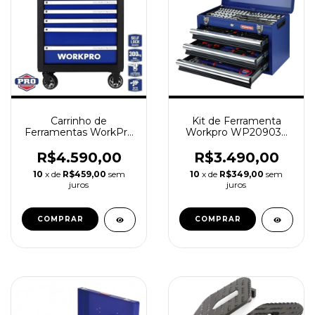
Carrinho de
Kit de Ferramenta
Ferramentas WorkPro
Workpro WP209034
WP285002 7 gavetas
408 peças
R$4.590,00
R$3.490,00
10
x de
R$459,00
sem
10
x de
R$349,00
sem
juros
juros