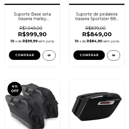
Suporte Base seta
Suporte de pedaleira
traseira Harley
traseira Sportster 883
Davidson Touring
1200 2014-2022
Softail
R$1.049,00
R$899,00
R$999,90
R$849,00
10
x de
R$99,99
sem juros
10
x de
R$84,90
sem juros
4
%
OFF