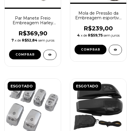
Mola de Pressão da
Embreagem esportiva
Par Manete Freio
Harley Davidson M8
Embreagem Harley
R$239,00
Davidson Touring 08-
13 Blk
R$369,90
4
x de
R$59,75
sem juros
7
x de
R$52,84
sem juros
ESGOTADO
ESGOTADO