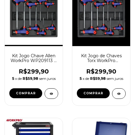
Kit Jogo Chave Allen
Kit Jogo de Chaves
WorkPro WP209113 8
Torx WorkPro
peças
WP209114 8 Peças
R$299,90
R$299,90
5
x de
R$59,98
sem juros
5
x de
R$59,98
sem juros