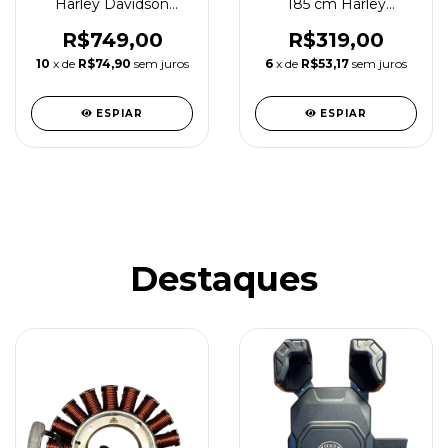
Harley Davidson
185 cm Harley
Acelerador Eletrônico
Davidson Touring 08-
crom
13
R$749,00
R$319,00
10
x de
R$74,90
sem juros
6
x de
R$53,17
sem juros
ESPIAR
ESPIAR
Destaques