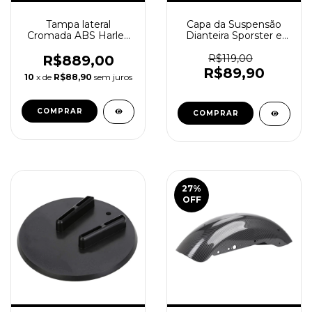
Tampa lateral
Capa da Suspensão
Cromada ABS Harley
Dianteira Sporster e
Davidson Softail 18+
Dyna 49mm
R$889,00
R$119,00
R$89,90
10
x de
R$88,90
sem juros
27
%
OFF