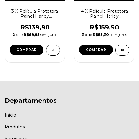
3 X Película Protetora
4 X Película Protetora
Painel Harley
Painel Harley
Davidson Pan America
Davidson Pan America
R$139,90
R$159,90
2
x de
R$69,95
sem juros
3
x de
R$53,30
sem juros
Departamentos
Início
Produtos
Seminovas