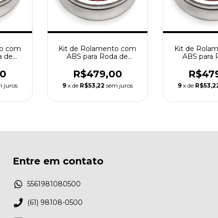
to com
Kit de Rolamento com
Kit de Rola
a de
ABS para Roda de
ABS para 
son
Harley Davidson Aro 21
Harley David
00
R$479,00
R$47
 juros
9
x de
R$53,22
sem juros
9
x de
R$53,2
Entre em contato
5561981080500
(61) 98108-0500