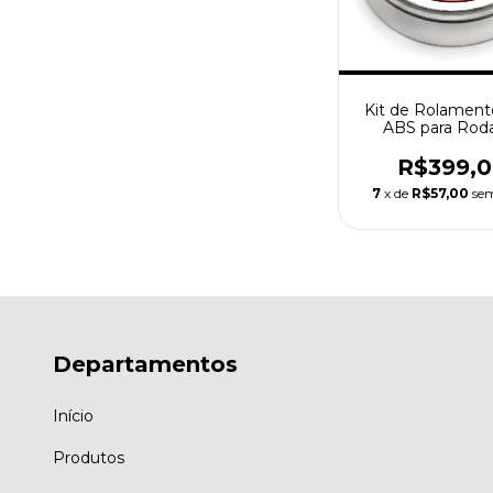
Kit de Rolamen
ABS para Rod
Harley David
R$399,
7
x de
R$57,00
sem
Departamentos
Início
Produtos