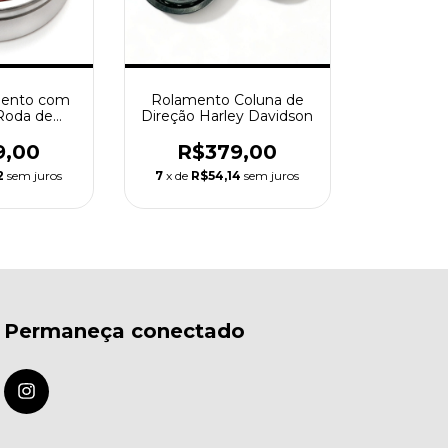
mento com
Rolamento Coluna de
Roda de
Direção Harley Davidson
son Aro 23
9,00
R$379,00
2
sem juros
7
x de
R$54,14
sem juros
Permaneça conectado