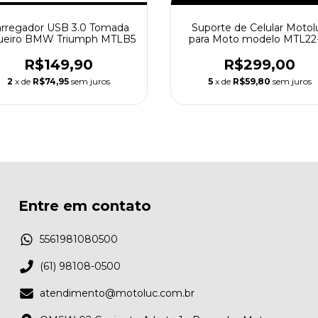
rregador USB 3.0 Tomada
Suporte de Celular Motol
ueiro BMW Triumph MTLB5
para Moto modelo MTL22
Indução
R$149,90
R$299,00
2
x de
R$74,95
sem juros
5
x de
R$59,80
sem juros
Entre em contato
5561981080500
(61) 98108-0500
atendimento@motoluc.com.br