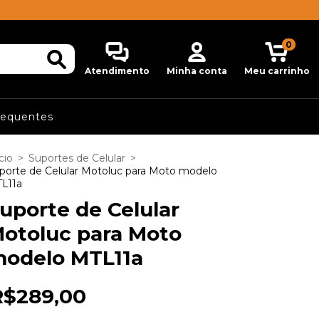
0
Atendimento
Minha conta
Meu carrinho
requentes
cio
>
Suportes de Celular
>
porte de Celular Motoluc para Moto modelo
L11a
uporte de Celular
otoluc para Moto
odelo MTL11a
R$289,00