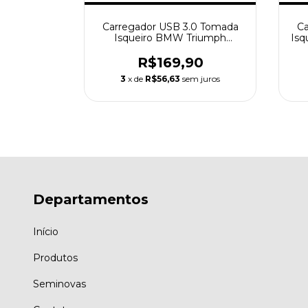
r Motoluc
Carregador USB 3.0 Tomada
Ca
 MTL33-A1
Isqueiro BMW Triumph
Isq
MTLB8
90
R$169,90
 juros
3
x de
R$56,63
sem juros
Departamentos
Início
Produtos
Seminovas