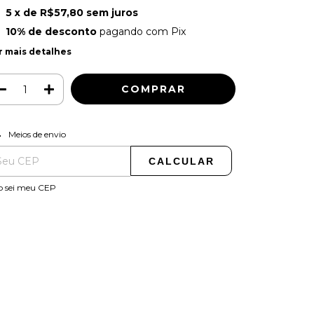
5
x de
R$57,80
sem juros
10% de desconto
pagando com Pix
r mais detalhes
ALTERAR CEP
regas para o CEP:
Meios de envio
CALCULAR
o sei meu CEP