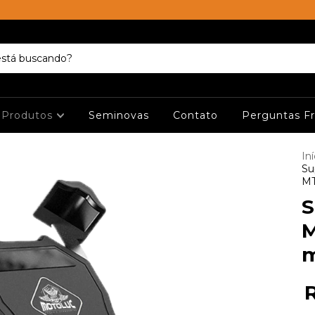
Produtos
Seminovas
Contato
Perguntas F
Iní
Su
MT
S
M
m