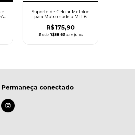
uc
Suporte de Celular Motoluc
Suporte 
-A1
para Moto modelo MTL8
para Mo
R$175,90
R
3
x de
R$58,63
sem juros
2
x de
Permaneça conectado